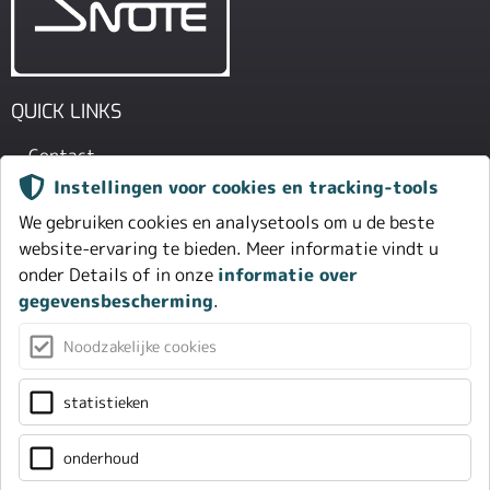
QUICK LINKS
Contact
Instellingen voor cookies en tracking-tools
Over ons (legal notice)
We gebruiken cookies en analysetools om u de beste
Gegevensbescherming
website-ervaring te bieden. Meer informatie vindt u
onder Details of in onze
informatie over
IAD GMBH
gegevensbescherming
.
Johann-Georg-Halske-Str. 11
Noodzakelijke cookies
41352 Korschenbroich
Duitsland
statistieken
Tel.
+49(0)2161-61783-0
E-Mail:
hifi
@
iad-gmbh.de
onderhoud